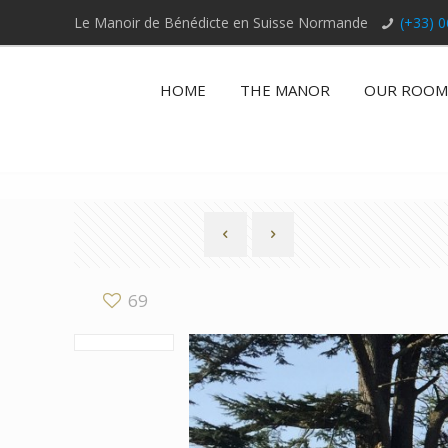
Le Manoir de Bénédicte en Suisse Normande
(+33) 0
HOME
THE MANOR
OUR ROOM
69