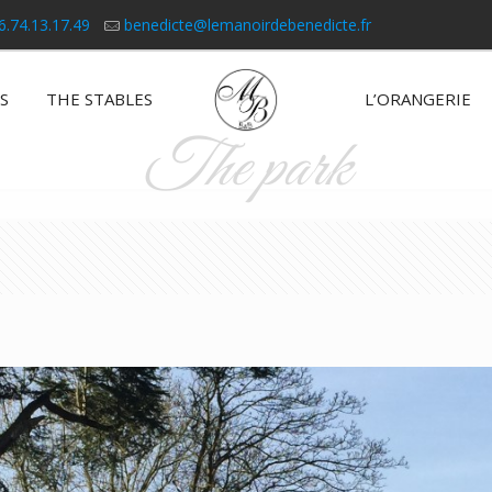
6.74.13.17.49
benedicte@lemanoirdebenedicte.fr
S
THE STABLES
L’ORANGERIE
The park