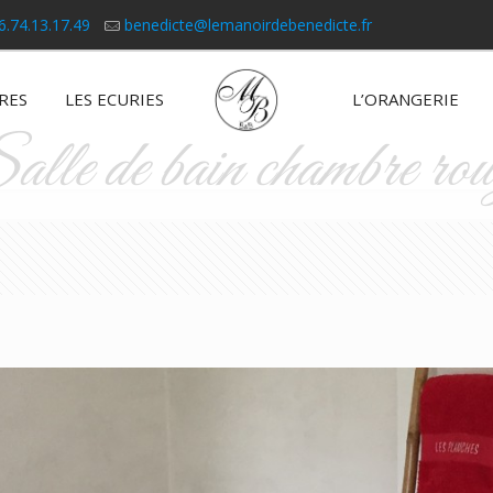
6.74.13.17.49
benedicte@lemanoirdebenedicte.fr
RES
LES ECURIES
L’ORANGERIE
lle de bain chambre ro